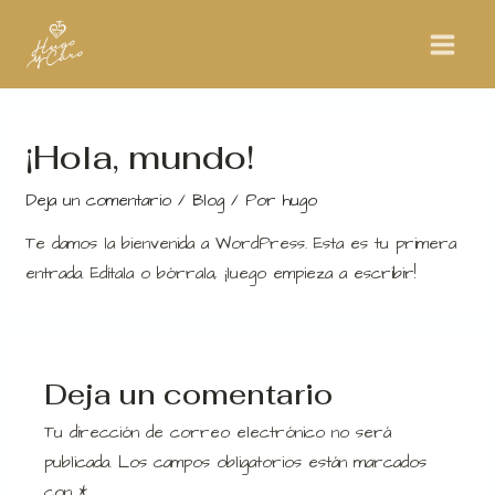
Ir
Main
al
Menu
contenido
¡Hola, mundo!
Deja un comentario
/
Blog
/ Por
hugo
Te damos la bienvenida a WordPress. Esta es tu primera
entrada. Edítala o bórrala, ¡luego empieza a escribir!
Deja un comentario
Tu dirección de correo electrónico no será
publicada.
Los campos obligatorios están marcados
con
*